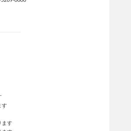
す
ます
ります