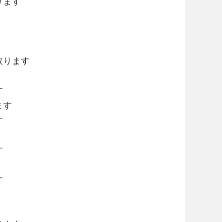
ります
買取ります
す
ます
す
す
す